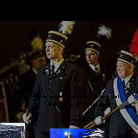
ten- und
6. Sächsischer Berg­manns-, Hütten- und
au
Knappen­tag in Olbernhau
Zapfenstreich