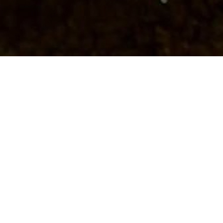
Lü, de da to paßt