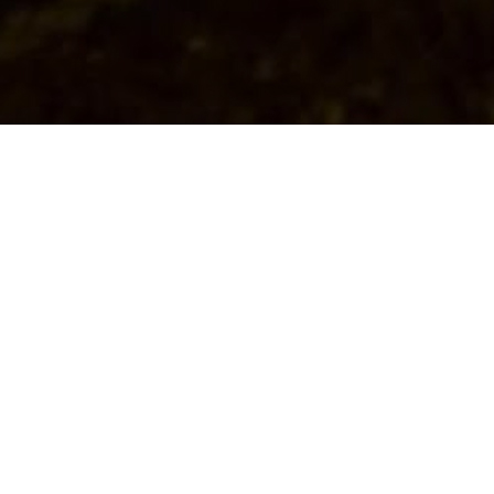
Wo Kuohlen sitt un Eiken waßt, do son auk 