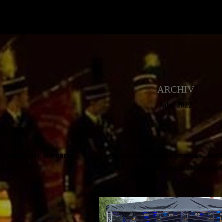
ARCHIV
Jahr 2022
- Ehrung der Jubilare
6. Sächsischer Berg­manns-, Hüt
Knappen­tag in Olbernh