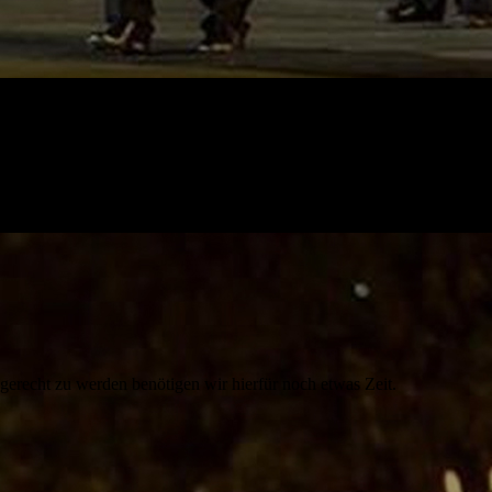
 gerecht zu werden benötigen wir hierfür noch etwas Zeit.