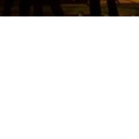
AN
Zum 
45721 H