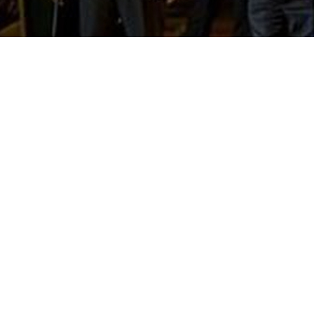
S
JETZT ANFRAGEN
7
e.de