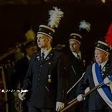
Lü, de da to paßt