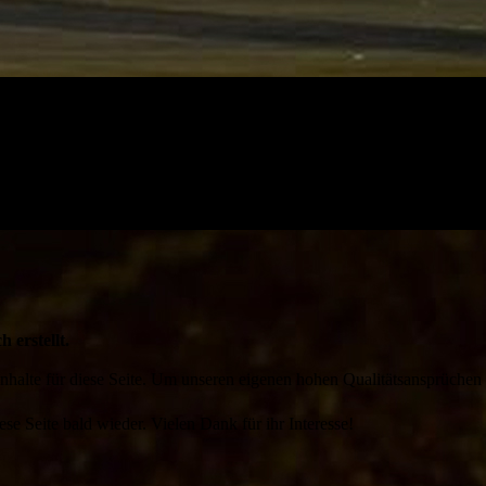
h erstellt.
 Inhalte für diese Seite. Um unseren eigenen hohen Qualitätsansprüchen
ese Seite bald wieder. Vielen Dank für ihr Interesse!