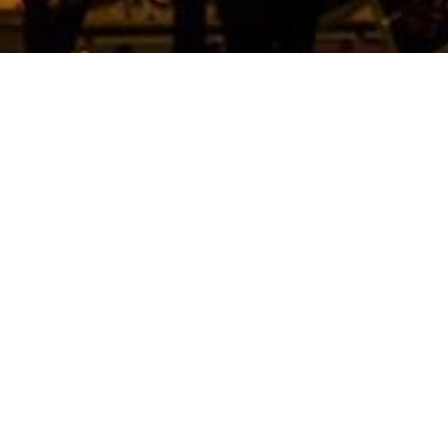
SCHRIFT
SO ERREICHEN SIE UN
Telefon:
Seeblick 6a
+49 (0) 172560076
E-Mail:
altern am See
weeser.dipl.paed@t-onlin